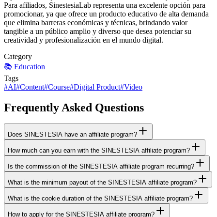
Para afiliados, SinestesiaLab representa una excelente opción para
promocionar, ya que ofrece un producto educativo de alta demanda
que elimina barreras económicas y técnicas, brindando valor
tangible a un público amplio y diverso que desea potenciar su
creatividad y profesionalización en el mundo digital.
Category
📚
Education
Tags
#
AI
#
Content
#
Course
#
Digital Product
#
Video
Frequently Asked Questions
Does SINESTESIA have an affiliate program?
How much can you earn with the SINESTESIA affiliate program?
Is the commission of the SINESTESIA affiliate program recurring?
What is the minimum payout of the SINESTESIA affiliate program?
What is the cookie duration of the SINESTESIA affiliate program?
How to apply for the SINESTESIA affiliate program?